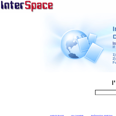
ם
I
If
1)
2)
F
ן